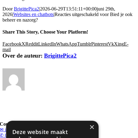
Door
BrigittePica2
|
2026-06-29T13:51:11+00:00
juni 29th,
2026
|
Websites en chatbots
|
Reacties uitgeschakeld
voor Bied je ook
beheer en nazorg?
Share This Story, Choose Your Platform!
Facebook
X
Reddit
LinkedIn
WhatsApp
Tumblr
Pinterest
Vk
Xing
E-
mail
Over de auteur:
BrigittePica2
Contact
×
✉ info@smartvetagency.nl
Deze website maakt
✆ 06 – 52 65 28 61